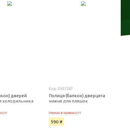
D357287
лкон) дверей
Полиця (балкон) дверцята
я холодильника
нижня для пляшок
233
холодильника Snaige D357287
ості
Немає в наявності
590 ₴