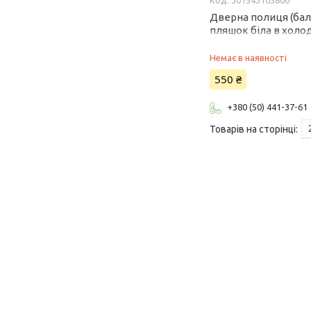
301543105800
Дверна полиця (бал
пляшок біла в хол
Атлант 30154310580
Немає в наявності
550 ₴
+380 (50) 441-37-61