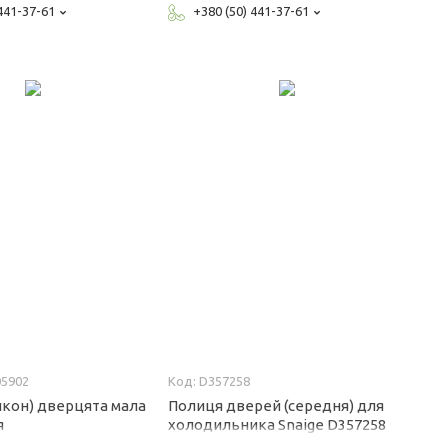
 441-37-61
+380 (50) 441-37-61
05902
D357258
лкон) дверцята мала
Полиця дверей (середня) для
я
холодильника Snaige D357258
ка тлант