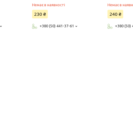
3015433059
Немає в наявності
Немає в наявн
230 ₴
240 ₴
+380 (50) 441-37-61
+380 (50)