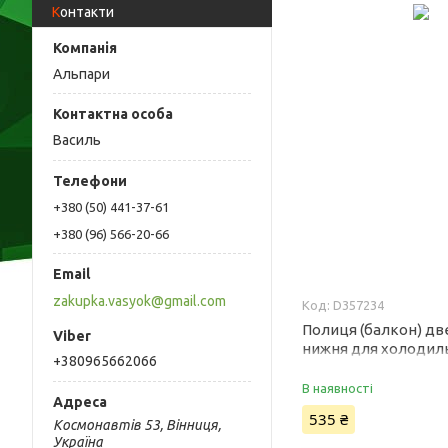
Контакти
Альпари
Василь
+380 (50) 441-37-61
+380 (96) 566-20-66
zakupka.vasyok@gmail.com
D357234
Полиця (балкон) дв
нижня для холодил
+380965662066
D357234
В наявності
535 ₴
Космонавтів 53, Вінниця,
Україна