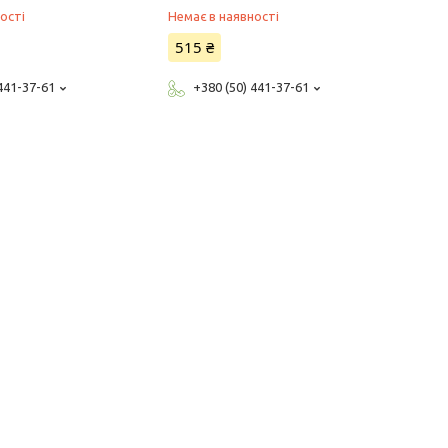
02
ості
Немає в наявності
515 ₴
 441-37-61
+380 (50) 441-37-61