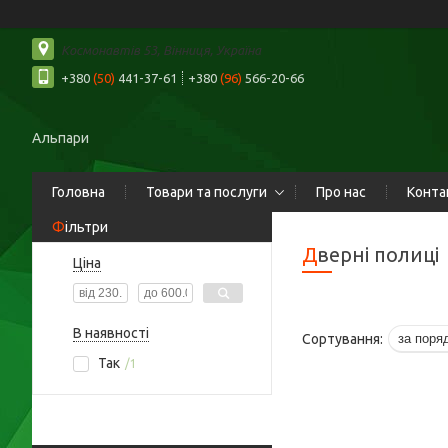
Космонавтів 53, Вінниця, Україна
+380
(50)
441-37-61
+380
(96)
566-20-66
Альпари
Головна
Товари та послуги
Про нас
Конта
Фільтри
Дверні полиці
Ціна
В наявності
Так
1