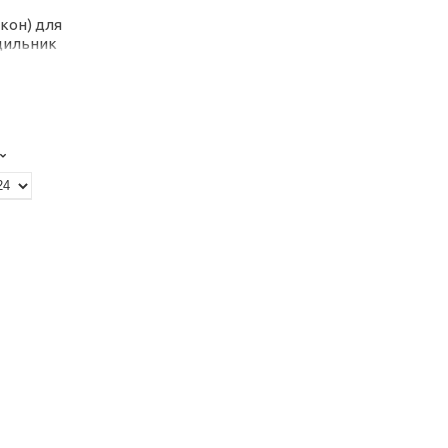
кон) для
одильник
0