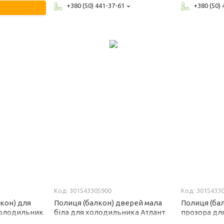
+380 (50) 441-37-61
+380 (50)
301543305900
3015433
кон) для
Полиця (балкон) дверей мала
Полиця (ба
холодильник
біла для холодильника Атлант
прозора дл
2
301543305900
холодильни