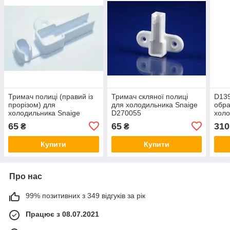
Тримач полиці (правий із
Тримач скляної полиці
D13
прорізом) для
для холодильника Snaige
обра
холодильника Snaige
D270055
холо
D270056-02
холо
65
65
310
₴
₴
Купити
Купити
Про нас
99% позитивних з 349 відгуків за рік
Працює з 08.07.2021