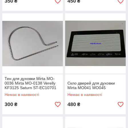
350
450
₴
₴
Тен для духовки Mirta MO-
0036 Mirta MO-0138 Verelly
Скло дверей для духовки
KF3125 Saturn ST-EC10701
Mirta МО041 MO045
Saturn ST-EC10702
Немає в наявності
Немає в наявності
300
480
₴
₴