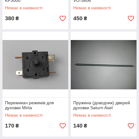
KF3000
VO-3606
Немає в наявності
Немає в наявності
380
450
₴
₴
Перемикач режимів для
Пружина (доводчик) дверей
духовки Mirta
духовки Saturn Asel
Немає в наявності
Немає в наявності
170
140
₴
₴