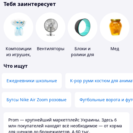
Тебя заинтересует
Композиции
Вентиляторы
Блоки и
Мед
из игрушек,
ролики для
одежды,
йоги
Что ищут
подгузников
Ежедневники школьные
K-pop руми костюм для анима
Бутсы Nike Air Zoom розовые
Футбольные ворота и фу
Prom — крупнейший маркетплейс Украины. Здесь 6
млн покупателей находят всё необходимое — от корма
для щенков до бронежилетов. А 60 тыс.