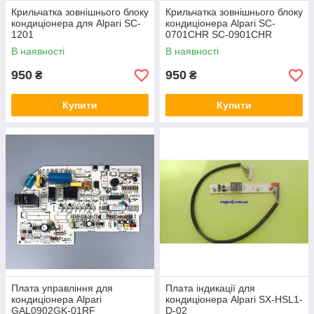
Крильчатка зовнішнього блоку
Крильчатка зовнішнього блоку
кондиціонера для Alpari SC-
кондиціонера Alpari SC-
1201
0701CHR SC-0901CHR
В наявності
В наявності
950
950
₴
₴
Купити
Купити
Плата управління для
Плата індикації для
кондиціонера Alpari
кондиціонера Alpari SX-HSL1-
GAL0902GK-01RF
D-02