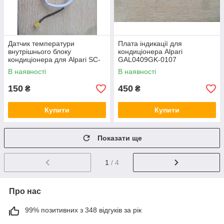
Датчик температури
Плата індикації для
внутрішнього блоку
кондиціонера Alpari
кондиціонера для Alpari SC-
GAL0409GK-0107
0702
В наявності
В наявності
150
450
₴
₴
Купити
Купити
Показати ще
1
/ 4
Про нас
99% позитивних з 348 відгуків за рік