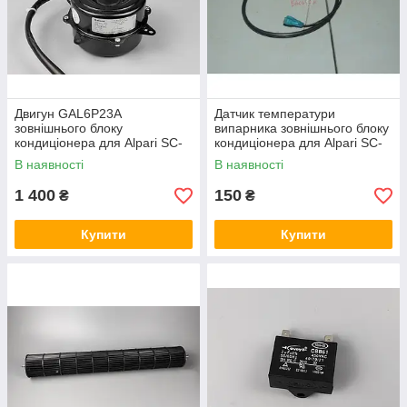
Двигун GAL6P23A
Датчик температури
зовнішнього блоку
випарника зовнішнього блоку
кондиціонера для Alpari SC-
кондиціонера для Alpari SC-
0701 SC-0901
0702CHR SC-0902CHR
В наявності
В наявності
1 400
150
₴
₴
Купити
Купити