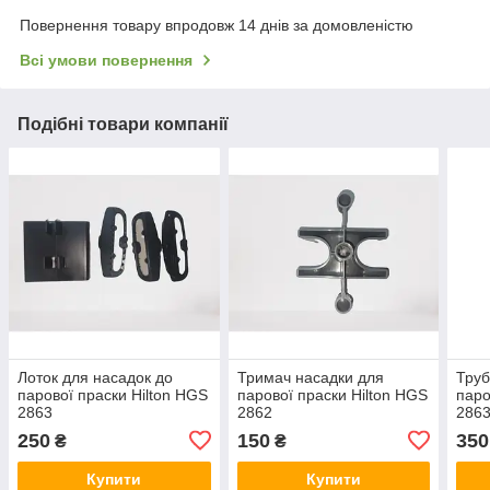
Повернення товару впродовж 14 днів за домовленістю
Всі умови повернення
Подібні товари компанії
Лоток для насадок до
Тримач насадки для
Труб
парової праски Hilton HGS
парової праски Hilton HGS
паро
2863
2862
286
250
150
350
₴
₴
Купити
Купити