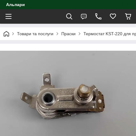
Альпари
Товари та послуги
Праски
Термостат KST-220 для пр