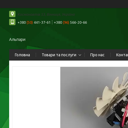
Космонавтів 53, Вінниця, Україна
+380
(50)
441-37-61
+380
(96)
566-20-66
Альпари
Головна
Товари та послуги
Про нас
Конта