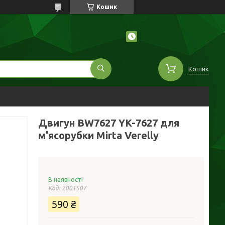
Кошик
Кошик
Двигун BW7627 YK-7627 для
м'ясорубки Mirta Verelly
В наявності
Код:
2001507
590 ₴