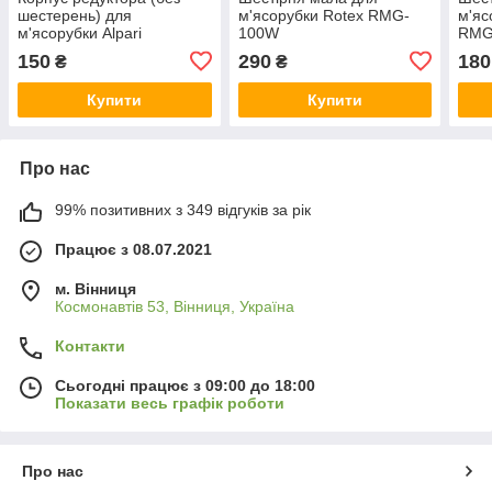
шестерень) для
м'ясорубки Rotex RMG-
м'я
м'ясорубки Alpari
100W
RMG-
MG801R/MG803R Supra
RMG-
150
290
180
₴
₴
MGS-1350
Купити
Купити
Про нас
99% позитивних з 349 відгуків за рік
Працює з 08.07.2021
м. Вінниця
Космонавтів 53, Вінниця, Україна
Контакти
Сьогодні працює з 09:00 до 18:00
Показати весь графік роботи
Про нас