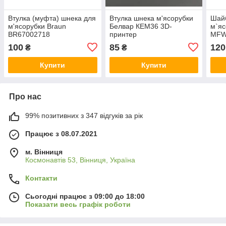
Втулка (муфта) шнека для
Втулка шнека м'ясорубки
Шай
м'ясорубки Braun
Белвар КЕМ36 3D-
м`яс
BR67002718
принтер
MFW
100
85
120
₴
₴
Купити
Купити
Про нас
99% позитивних з 347 відгуків за рік
Працює з 08.07.2021
м. Вінниця
Космонавтів 53, Вінниця, Україна
Контакти
Сьогодні працює з 09:00 до 18:00
Показати весь графік роботи