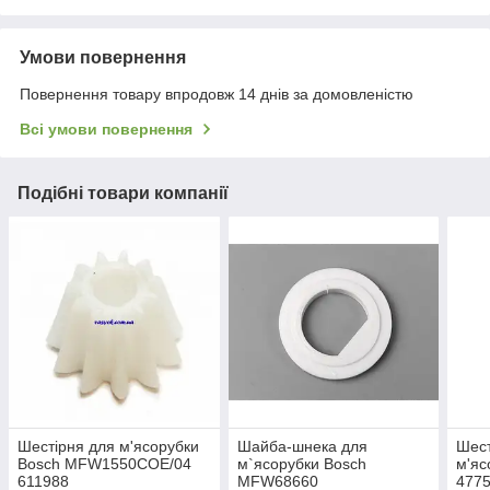
Умови повернення
Повернення товару впродовж 14 днів за домовленістю
Всі умови повернення
Подібні товари компанії
Шестірня для м'ясорубки
Шайба-шнека для
Шес
Bosch MFW1550COE/04
м`ясорубки Bosch
м'яс
611988
MFW68660
4775