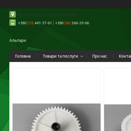
Космонавтів 53, Вінниця, Україна
+380
(50)
441-37-61
+380
(96)
566-20-66
Альпари
Головна
Товари та послуги
Про нас
Конта