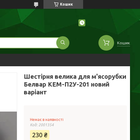
Кошик
Кошик
Шестірня велика для м'ясорубки
Белвар КЕМ-П2У-201 новий
варіант
Немає в наявності
Код:
2001354
230 ₴