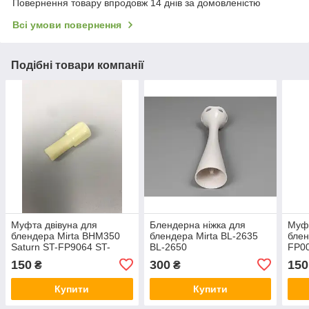
Повернення товару впродовж 14 днів за домовленістю
Всі умови повернення
Подібні товари компанії
Муфта двівуна для
Блендерна ніжка для
Муфт
блендера Mirta BHM350
блендера Mirta BL-2635
блен
Saturn ST-FP9064 ST-
BL-2650
FP00
FP9086
при
150
300
150
₴
₴
Купити
Купити