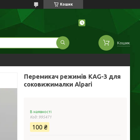
Кошик
Кошик
Перемикач режимів KAG-3 для
соковижималки Alpari
В наявності
Код:
995471
100 ₴