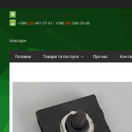
Космонавтів 53, Вінниця, Україна
+380
(50)
441-37-61
+380
(96)
566-20-66
Альпари
Головна
Товари та послуги
Про нас
Конта