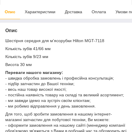
Опис
Характеристики
Доставка
Оплата
Умови п
Опис
Шестірня середня для м'ясорубки Hilton MGT-7118
Кількість зубів 41/66 мм
Кількість зубів 9/23 мм
Висота 30 мм
Переваги нашого магазину:
- швидка обробка замовлень і професійна консультація;
- підбір запчастин до Вашої техніки;
- весь наш товар високої якості;
- постійна наявність товару на складі та великий асортимент;
- ми завжди ідемо на зустріч своїм клієнтам;
- ми робимо відправлення у день замовлення.
Для того, щоб зробити замовлення в нашому інтернет-
магазині запчастин для побутової техніки, Ви можете:
- оформити замовлення на нашому сайті (менеджер компанії
обов'язково зв'яжеться з Вами в робочий час та обговорить всі