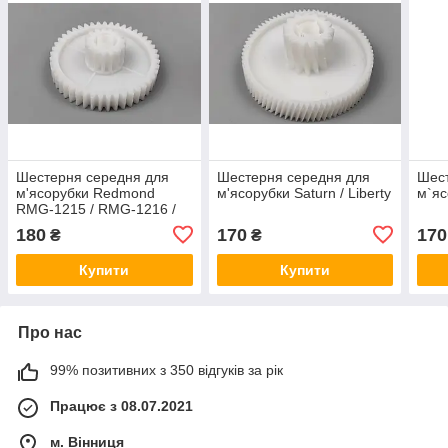
Шестерня середня для
Шестерня середня для
Шест
м'ясорубки Redmond
м'ясорубки Saturn / Liberty
м`яс
RMG-1215 / RMG-1216 /
RMG-1217 (оригінал)
180
170
170
₴
₴
Купити
Купити
Про нас
99% позитивних з 350 відгуків за рік
Працює з 08.07.2021
м. Вінниця