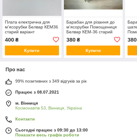
Плата електрична для
Барабан для різання до
Бара
м'ясорубки Белвар КЕМ36
м'ясорубки Помощениця
шатк
старий варіант
Белвар КЕМ-36 старий
Пом
варіант
КЕМ-
400
380
380
₴
₴
Купити
Купити
Про нас
99% позитивних з 349 відгуків за рік
Працює з 08.07.2021
м. Вінниця
Космонавтів 53, Вінниця, Україна
Контакти
Сьогодні працює з 09:30 до 13:00
Показати весь графік роботи