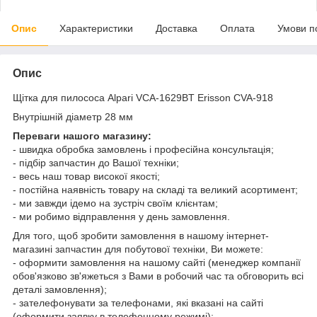
Опис
Характеристики
Доставка
Оплата
Умови п
Опис
Щітка для пилососа Alpari VCA-1629BT Erisson CVA-918
Внутрішній діаметр 28 мм
Переваги нашого магазину:
- швидка обробка замовлень і професійна консультація;
- підбір запчастин до Вашої техніки;
- весь наш товар високої якості;
- постійна наявність товару на складі та великий асортимент;
- ми завжди ідемо на зустріч своїм клієнтам;
- ми робимо відправлення у день замовлення.
Для того, щоб зробити замовлення в нашому інтернет-
магазині запчастин для побутової техніки, Ви можете:
- оформити замовлення на нашому сайті (менеджер компанії
обов'язково зв'яжеться з Вами в робочий час та обговорить всі
деталі замовлення);
- зателефонувати за телефонами, які вказані на сайті
(оформити заявку в телефонному режимі);