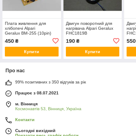
Плата живлення для
Двигун поворотний для
Двиг
хлібопечі Alpari
нагрівача Alpari Geralux
нагр
Geralux BM-255 (10pin)
FHC1819B
FHC
450
190
550
₴
₴
Купити
Купити
Про нас
99% позитивних з 350 відгуків за рік
Працює з 08.07.2021
м. Вінниця
Космонавтів 53, Вінниця, Україна
Контакти
Сьогодні вихідний
Показати весь графік роботи