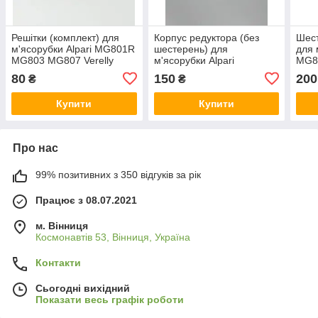
Решітки (комплект) для
Корпус редуктора (без
Шест
м'ясорубки Alpari MG801R
шестерень) для
для 
MG803 MG807 Verelly
м'ясорубки Alpari
MG8
MG7019
MG801R/MG803R Supra
MG1
80
150
200
₴
₴
MGS-1350
Купити
Купити
Про нас
99% позитивних з 350 відгуків за рік
Працює з 08.07.2021
м. Вінниця
Космонавтів 53, Вінниця, Україна
Контакти
Сьогодні вихідний
Показати весь графік роботи