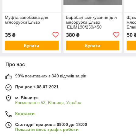
Муфта запобіжна для
Барабан шинкування для
Щітк
м'ясорубки Ельво
мясорубки Ельво
мясо
ЕШМ190/250/450
Елек
ЕШМ1000 1200
35
380
50
₴
₴
Купити
Купити
Про нас
99% позитивних з 349 відгуків за рік
Працює з 08.07.2021
м. Вінниця
Космонавтів 53, Вінниця, Україна
Контакти
Сьогодні працює з 09:00 до 18:00
Показати весь графік роботи