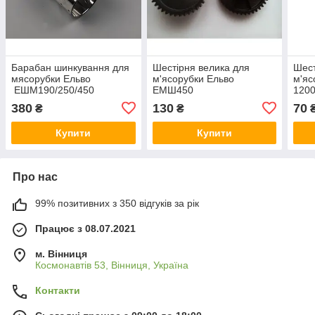
Барабан шинкування для
Шестірня велика для
Шест
мясорубки Ельво
м'ясорубки Ельво
м'яс
ЕШМ190/250/450
ЕМШ450
120
ЕШМ1000 1200
380
130
70
₴
₴
Купити
Купити
Про нас
99% позитивних з 350 відгуків за рік
Працює з 08.07.2021
м. Вінниця
Космонавтів 53, Вінниця, Україна
Контакти