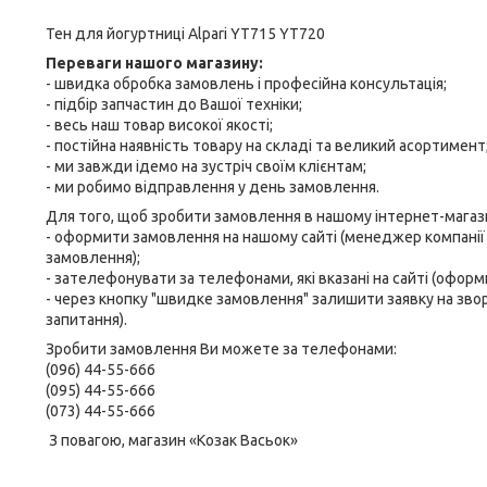
Тен для йогуртниці Alpari YT715 YT720
Переваги нашого магазину:
- швидка обробка замовлень і професійна консультація;
- підбір запчастин до Вашої техніки;
- весь наш товар високої якості;
- постійна наявність товару на складі та великий асортимент
- ми завжди ідемо на зустріч своїм клієнтам;
- ми робимо відправлення у день замовлення.
Для того, щоб зробити замовлення в нашому інтернет-магази
- оформити замовлення на нашому сайті (менеджер компанії о
замовлення);
- зателефонувати за телефонами, які вказані на сайті (офор
- через кнопку "швидке замовлення" залишити заявку на зво
запитання).
Зробити замовлення Ви можете за телефонами:
(096) 44-55-666
(095) 44-55-666
(073) 44-55-666
З повагою, магазин «Козак Васьок»