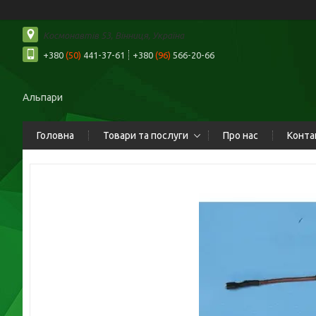
Космонавтів 53, Вінниця, Україна
+380
(50)
441-37-61
+380
(96)
566-20-66
Альпари
Головна
Товари та послуги
Про нас
Конта