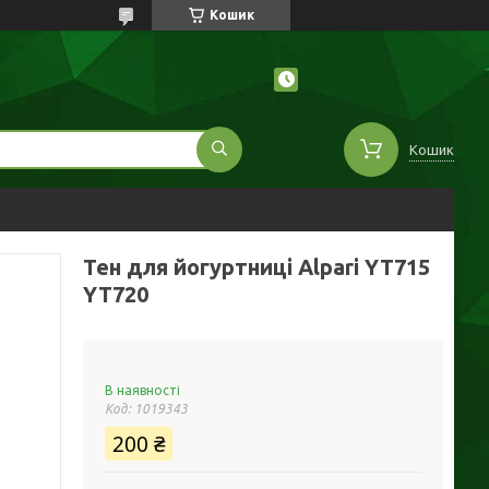
Кошик
Кошик
Тен для йогуртниці Alpari YT715
YT720
В наявності
Код:
1019343
200 ₴