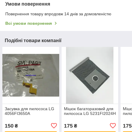
Умови повернення
Повернення товару впродовж 14 днів за домовленістю
Всі умови повернення
Подібні товари компанії
Засувка для пилососа LG
Мішок багаторазовий для
Мішо
4056FI3650A
пилососа LG 5231FI2024H
пило
150
175
175
₴
₴