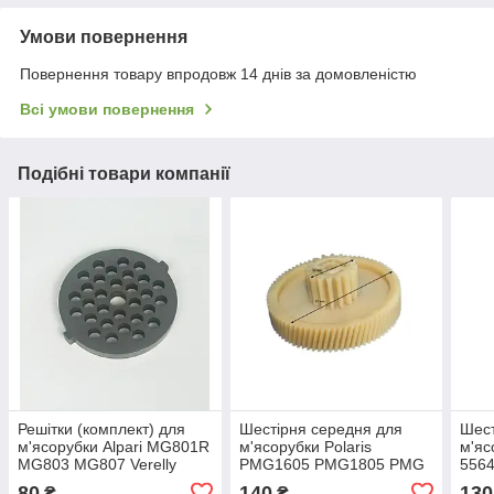
Умови повернення
Повернення товару впродовж 14 днів за домовленістю
Всі умови повернення
Подібні товари компанії
Решітки (комплект) для
Шестірня середня для
Шест
м'ясорубки Alpari MG801R
м'ясорубки Polaris
м'яс
MG803 MG807 Verelly
PMG1605 PMG1805 PMG
556
MG7019
2005
80
140
130
₴
₴