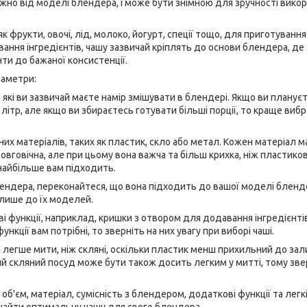
ежно від моделі блендера, і може бути знімною для зручності вико
к фрукти, овочі, лід, молоко, йогурт, спеції тощо, для приготування
авання інгредієнтів, чашу зазвичай кріплять до основи блендера, де 
и до бажаної консистенції.
раметри:
, які ви зазвичай маєте намір змішувати в блендері. Якщо ви планує
 літр, але якщо ви збираєтесь готувати більші порції, то краще виб
их матеріалів, таких як пластик, скло або метал. Кожен матеріал м
довговічна, але при цьому вона важча та більш крихка, ніж пластиков
 найбільше вам підходить.
лендера, переконайтеся, що вона підходить до вашої моделі бленд
 лише до їх моделей.
і функції, наприклад, кришки з отвором для додавання інгредієнтів
ункції вам потрібні, то зверніть на них увагу при виборі чаші.
й легше мити, ніж скляні, оскільки пластик менш прихильний до зал
сний скляний посуд може бути також досить легким у митті, тому зв
об'єм, матеріал, сумісність з блендером, додаткові функції та легк