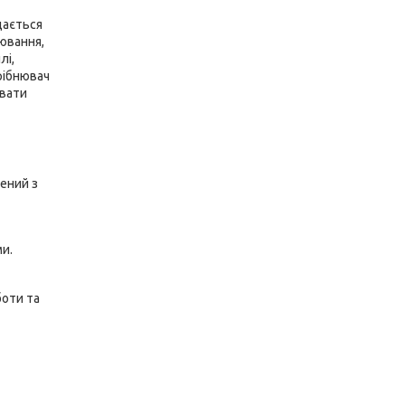
дається
лювання,
лі,
рібнювач
увати
лений з
ми.
боти та