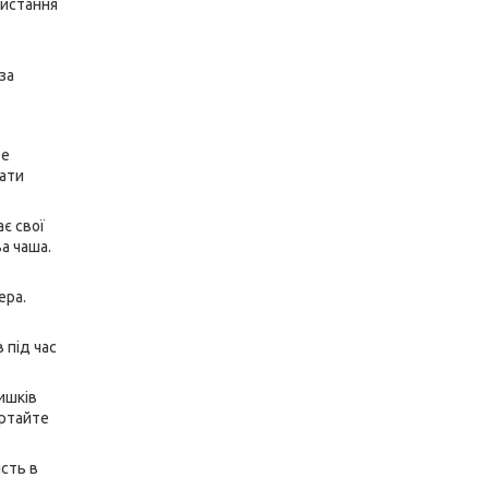
ристання
за
те
рати
ає свої
а чаша.
ера.
 під час
ишків
ертайте
ість в