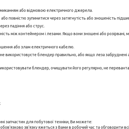
замиканням або відмовою електричного джерела.
 або повністю зупинитися через затягнутість або зношеність підши
ерез падіння або струс.
чність між контейнером і лезами. Якщо вони зношені або розірвані, 
ошення або злам електричного кабелю.
и не використовуєте блендер правильно, або якщо леза забруднені 
икористовувати блендер, очищувати його регулярно, не перевант
;
ні запчастин для побутової техніки, Ви можете:
бов'язково зв'язку яжеться з Вами в робочий час та обговорити вс