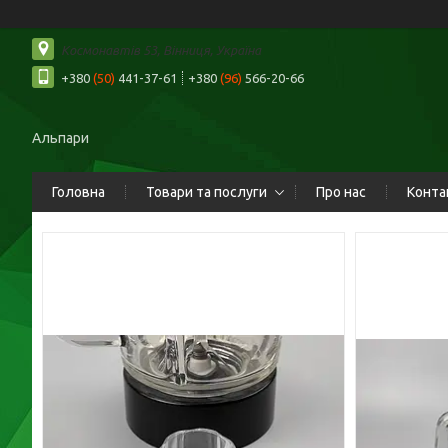
Космонавтів 53, Вінниця, Україна
+380
(50)
441-37-61
+380
(96)
566-20-66
Альпари
Головна
Товари та послуги
Про нас
Конта