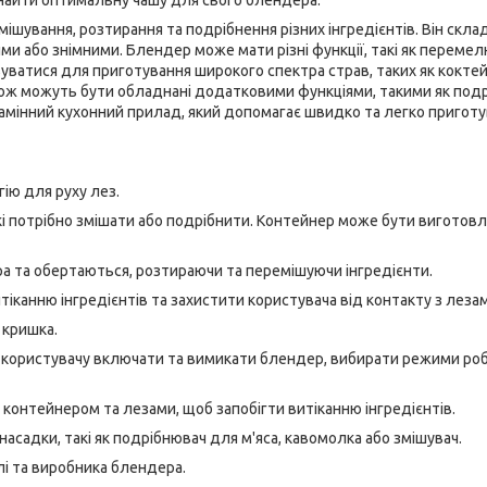
знайти оптимальну чашу для свого блендера.
ішування, розтирання та подрібнення різних інгредієнтів. Він скла
ми або знімними. Блендер може мати різні функції, такі як переме
вуватися для приготування широкого спектра страв, таких як коктей
також можуть бути обладнані додатковими функціями, такими як под
езамінний кухонний прилад, який допомагає швидко та легко пригот
ію для руху лез.
які потрібно змішати або подрібнити. Контейнер може бути виготов
ера та обертаються, розтираючи та перемішуючи інгредієнти.
тіканню інгредієнтів та захистити користувача від контакту з леза
 кришка.
ть користувачу включати та вимикати блендер, вибирати режими ро
ж контейнером та лезами, щоб запобігти витіканню інгредієнтів.
садки, такі як подрібнювач для м'яса, кавомолка або змішувач.
лі та виробника блендера.