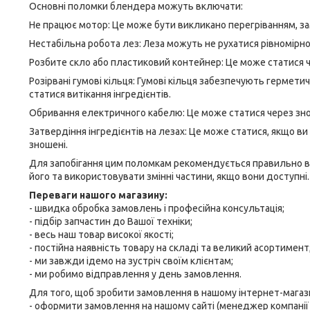
Основні поломки блендера можуть включати:
Не працює мотор: Це може бути викликано перегріванням, 
Нестабільна робота лез: Леза можуть не рухатися рівномірно
Розбите скло або пластиковий контейнер: Це може статися ч
Розірвані гумові кільця: Гумові кільця забезпечують гермети
статися витікання інгредієнтів.
Обривання електричного кабелю: Це може статися через зн
Затвердіння інгредієнтів на лезах: Це може статися, якщо в
зношені.
Для запобігання цим поломкам рекомендується правильно в
його та використовувати змінні частини, якщо вони доступні.
Переваги нашого магазину:
- швидка обробка замовлень і професійна консультація;
- підбір запчастин до Вашої техніки;
- весь наш товар високої якості;
- постійна наявність товару на складі та великий асортимент
- ми завжди ідемо на зустріч своїм клієнтам;
- ми робимо відправлення у день замовлення.
Для того, щоб зробити замовлення в нашому інтернет-магази
- оформити замовлення на нашому сайті (менеджер компанії о