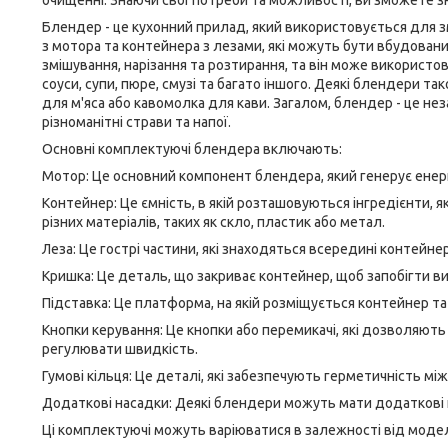
очищенні. Знаючи свої потреби та можливості, ви зможете 
Блендер - це кухонний прилад, який використовується для зм
з мотора та контейнера з лезами, які можуть бути вбудовани
змішування, нарізання та розтирання, та він може використо
соуси, супи, пюре, смузі та багато іншого. Деякі блендери 
для м'яса або кавомолка для кави. Загалом, блендер - це н
різноманітні страви та напої.
Основні комплектуючі блендера включають:
Мотор: Це основний компонент блендера, який генерує енерг
Контейнер: Це ємність, в якій розташовуються інгредієнти, 
різних матеріалів, таких як скло, пластик або метал.
Леза: Це гострі частини, які знаходяться всередині контейн
Кришка: Це деталь, що закриває контейнер, щоб запобігти ви
Підставка: Це платформа, на якій розміщується контейнер та
Кнопки керування: Це кнопки або перемикачі, які дозволяю
регулювати швидкість.
Гумові кільця: Це деталі, які забезпечують герметичність мі
Додаткові насадки: Деякі блендери можуть мати додаткові на
Ці комплектуючі можуть варіюватися в залежності від моде