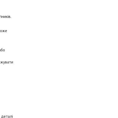
пників.
може
або
ажувати
і деталі