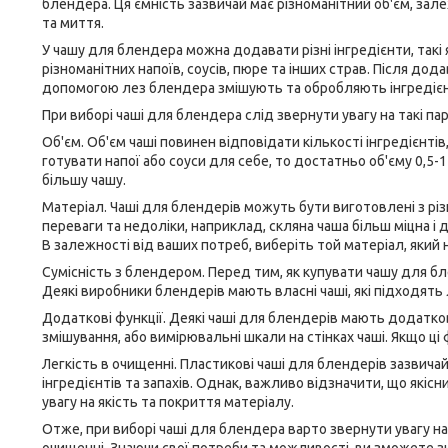
блендера. Ця ємність зазвичай має різноманітний об'єм, зал
та миття.
У чашу для блендера можна додавати різні інгредієнти, такі я
різноманітних напоїв, соусів, пюре та інших страв. Після дод
допомогою лез блендера змішують та обробляють інгредієнт
При виборі чаші для блендера слід звернути увагу на такі па
Об'єм. Об'єм чаші повинен відповідати кількості інгредієнтів
готувати напої або соуси для себе, то достатньо об'єму 0,5-1
більшу чашу.
Матеріал. Чаші для блендерів можуть бути виготовлені з різн
переваги та недоліки, наприклад, скляна чаша більш міцна і 
В залежності від ваших потреб, виберіть той матеріал, який
Сумісність з блендером. Перед тим, як купувати чашу для б
Деякі виробники блендерів мають власні чаші, які підходять
Додаткові функції. Деякі чаші для блендерів мають додатков
змішування, або вимірювальні шкали на стінках чаші. Якщо ці ф
Легкість в очищенні. Пластикові чаші для блендерів зазвича
інгредієнтів та запахів. Однак, важливо відзначити, що які
увагу на якість та покриття матеріалу.
Отже, при виборі чаші для блендера варто звернути увагу на 