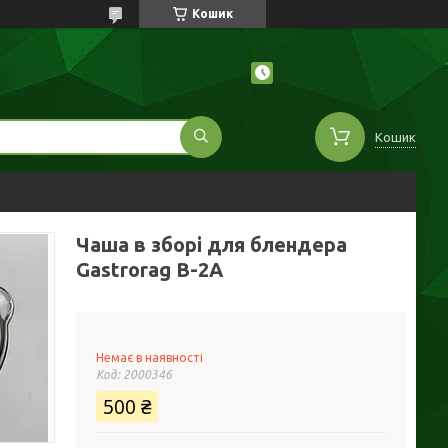
Кошик
Кошик
Чаша в зборі для блендера
Gastrorag B-2A
Немає в наявності
Код:
2000346
500 ₴