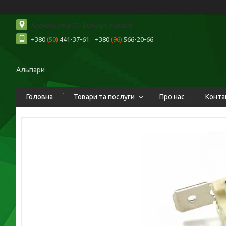
Космонавтів 53, Вінниця, Україна
+380
(50)
441-37-61
+380
(96)
566-20-66
Альпари
Головна
Товари та послуги
Про нас
Конта