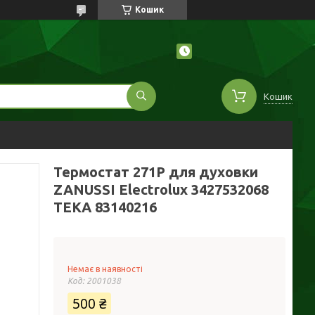
Кошик
Кошик
Термостат 271P для духовки
ZANUSSI Electrolux 3427532068
ТЕКА 83140216
Немає в наявності
Код:
2001038
500 ₴