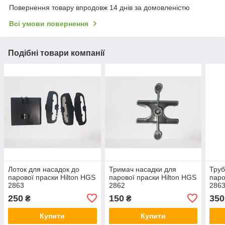
Повернення товару впродовж 14 днів за домовленістю
Всі умови повернення
Подібні товари компанії
Лоток для насадок до
Тримач насадки для
Труб
парової праски Hilton HGS
парової праски Hilton HGS
паро
2863
2862
286
250
150
350
₴
₴
Купити
Купити