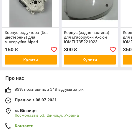
Корпус редуктора (без
Корпус (задня частина)
Корп
шестерень) для
для м'ясорубки Аксіон
для 
м'ясорубки Alpari
ЮМГІ 735221023
ЮМГ
MG801R/MG803R Supra
150
300
350
₴
₴
MGS-1350
Купити
Купити
Про нас
99% позитивних з 349 відгуків за рік
Працює з 08.07.2021
м. Вінниця
Космонавтів 53, Вінниця, Україна
Контакти