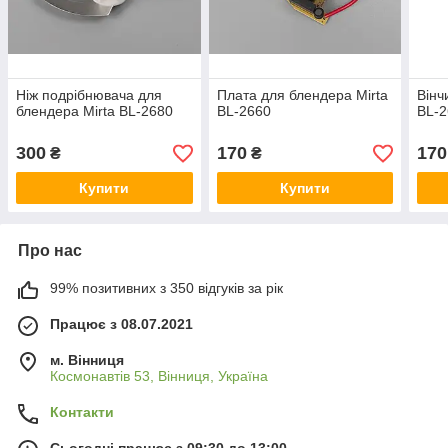
Ніж подрібнювача для
Плата для блендера Mirta
Вінч
блендера Mirta BL-2680
BL-2660
BL-
300
170
170
₴
₴
Купити
Купити
Про нас
99% позитивних з 350 відгуків за рік
Працює з 08.07.2021
м. Вінниця
Космонавтів 53, Вінниця, Україна
Контакти