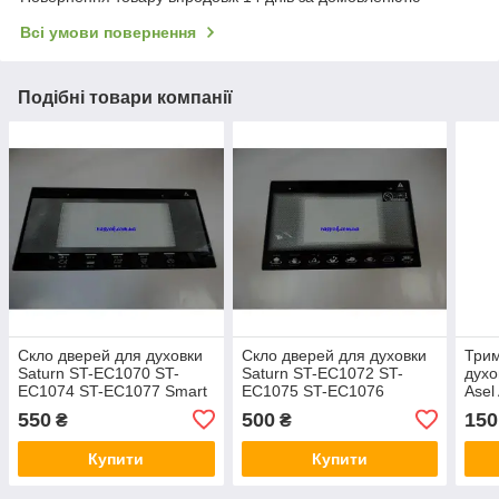
Всі умови повернення
Подібні товари компанії
Скло дверей для духовки
Скло дверей для духовки
Трим
Saturn ST-EC1070 ST-
Saturn ST-EC1072 ST-
духо
EC1074 ST-EC1077 Smart
EC1075 ST-EC1076
Asel
1045
550
500
150
₴
₴
Купити
Купити