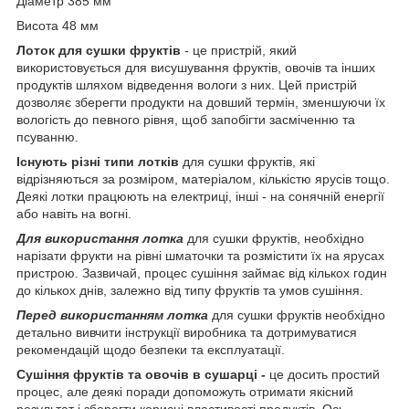
Діаметр 385 мм
Висота 48 мм
Лоток для сушки фруктів
- це пристрій, який
використовується для висушування фруктів, овочів та інших
продуктів шляхом відведення вологи з них. Цей пристрій
дозволяє зберегти продукти на довший термін, зменшуючи їх
вологість до певного рівня, щоб запобігти засміченню та
псуванню.
Існують різні типи лотків
для сушки фруктів, які
відрізняються за розміром, матеріалом, кількістю ярусів тощо.
Деякі лотки працюють на електриці, інші - на сонячній енергії
або навіть на вогні.
Для використання лотка
для сушки фруктів, необхідно
нарізати фрукти на рівні шматочки та розмістити їх на ярусах
пристрою. Зазвичай, процес сушіння займає від кількох годин
до кількох днів, залежно від типу фруктів та умов сушіння.
Перед використанням лотка
для сушки фруктів необхідно
детально вивчити інструкції виробника та дотримуватися
рекомендацій щодо безпеки та експлуатації.
Сушіння фруктів та овочів в сушарці
-
це досить простий
процес, але деякі поради допоможуть отримати якісний
результат і зберегти корисні властивості продуктів. Ось