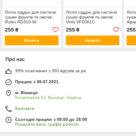
Лоток піддон для пастили
Лоток піддон для пастили
Лото
сушки фруктів та овочів
сушки фруктів та овочів
сушк
Rotex RD310-W
Vinis VFD361C
Alpa
255
255
255
₴
₴
Купити
Купити
Про нас
99% позитивних з 350 відгуків за рік
Працює з 08.07.2021
м. Вінниця
Космонавтів 53, Вінниця, Україна
Контакти
Сьогодні працює з 09:00 до 18:00
Показати весь графік роботи