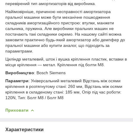
перевірений тип амортизаторів від виробника.
Найімовірніше, причиною несправності амортизатора
пральної машини може бути механічне пошкодження
складників амортизаційного пристрою: втулки, манжети
сальника, пружина. Але виробники пральних машин не
постачають такі складники окремо. На нашому сайті можна
замовити практично будь-який амортизатор або демпфер до
пральної машини або купити аналог, що підходить за
параметрами.
Циліндр металевий, шток і вушка кріплення пластик, вставки в
місце кріплення — метал. Кріплення під болти М8.
Виробництво
: Bosch Siemens
Параметри
: Універсальний металевий Відстань між осями
кріплення в розтягнутому стані: 260 мм, Відстань між осями
кріплення в складеному стані: 185 мм, Опір під час роботи:
120N, Тип: Болт М8 / Болт М8
Приховати
Характеристики