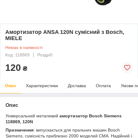
Амортизатор ANSA 120N сумісний з Bosch,
MIELE
Немає в наявності
Код: 118869
Роздріб
120
₴
Опис
Характеристики
Доставка
Оплата
Умови п
Опис
Універсальний металевий
амортизатор Bosch Siemens
118869, 120N
Призначення
: випускається для пральних машин Bosch
Siemens, сумісність приблизно 2000 моделей СМА. Надійний і