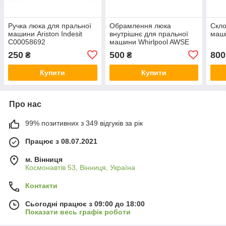
Ручка люка для пральної
Обрамлення люка
Скло
машини Ariston Indesit
внутрішнє для пральної
маш
C00058692
машини Whirlpool AWSE
7000 б/у
250
500
800
₴
₴
Купити
Купити
Про нас
99% позитивних з 349 відгуків за рік
Працює з 08.07.2021
м. Вінниця
Космонавтів 53, Вінниця, Україна
Контакти
Сьогодні працює з 09:00 до 18:00
Показати весь графік роботи