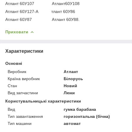
Атлант 60У107 Атлант60У108
Атлант 60У127-А тлант 60У86
Атлант 60У87 Атлант 60У88.
Приховати
Характеристики
Основні
Виробник
Атлант
Країна виробник
Білорусь
Стан
Новий
Вид запчастини
Люки
Користувальницькі характеристики
Вид
гумка барабана
Тип завантаження
горизонтальна (бічна)
Тип машини
автомат