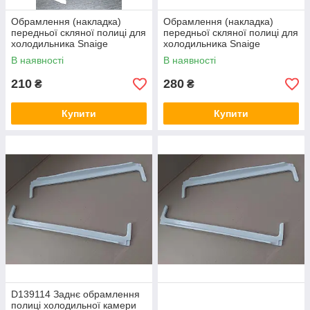
Обрамлення (накладка)
Обрамлення (накладка)
передньої скляної полиці для
передньої скляної полиці для
холодильника Snaige
холодильника Snaige
D139113 (D139.113)
D139110
В наявності
В наявності
210
280
₴
₴
Купити
Купити
D139114 Заднє обрамлення
полиці холодильної камери