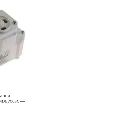
ання
MDE706SC —
JB2001B