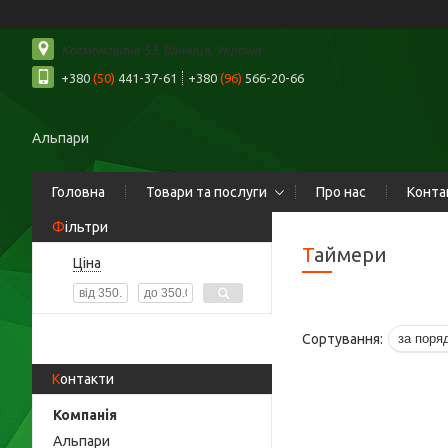
Космонавтів 53, Вінниця, Україна
+380
(50)
441-37-61
+380
(96)
566-20-66
Альпари
Головна
Товари та послуги
Про нас
Конта
Фільтри
Таймери
Ціна
Контакти
Альпари