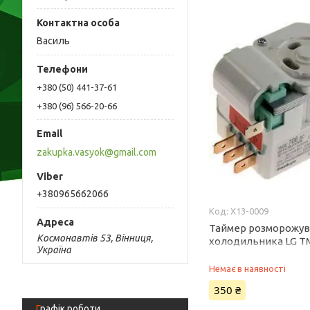
Василь
+380 (50) 441-37-61
+380 (96) 566-20-66
zakupka.vasyok@gmail.com
+380965662066
X13-0009
Таймер розморожув
Космонавтів 53, Вінниця,
холодильника LG T
Україна
6914JB2006R / 6914
Немає в наявності
350 ₴
Графік роботи