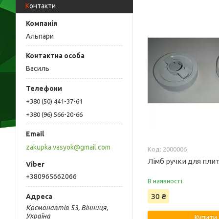
Контакти
Альпари
Василь
+380 (50) 441-37-61
+380 (96) 566-20-66
zakupka.vasyok@gmail.com
2000006
Лімб ручки для пли
+380965662066
В наявності
30 ₴
Космонавтів 53, Вінниця,
Україна
Купити