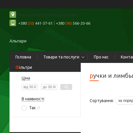
Космонавтів 53, Вінниця, Україна
+380
(50)
441-37-61
+380
(96)
566-20-66
Альпари
Головна
Товари та послуги
Про нас
Конта
Фільтри
ручки и лимб
Ціна
В наявності
Так
1