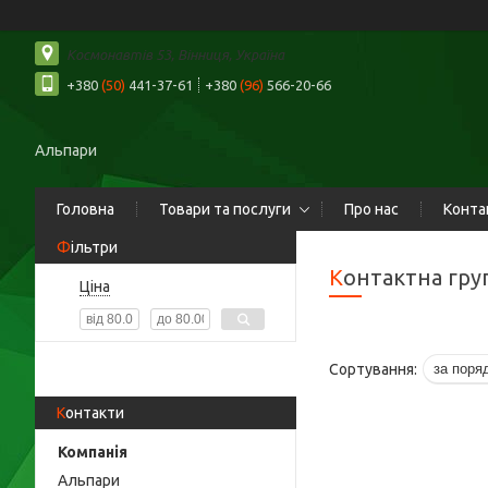
Космонавтів 53, Вінниця, Україна
+380
(50)
441-37-61
+380
(96)
566-20-66
Альпари
Головна
Товари та послуги
Про нас
Конта
Фільтри
Контактна гру
Ціна
Контакти
Альпари