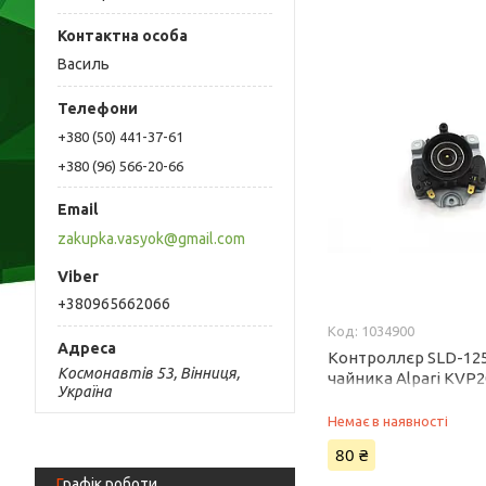
Василь
+380 (50) 441-37-61
+380 (96) 566-20-66
zakupka.vasyok@gmail.com
+380965662066
1034900
Контроллєр SLD-12
Космонавтів 53, Вінниця,
чайника Alpari KVP2
Україна
Немає в наявності
80 ₴
Графік роботи